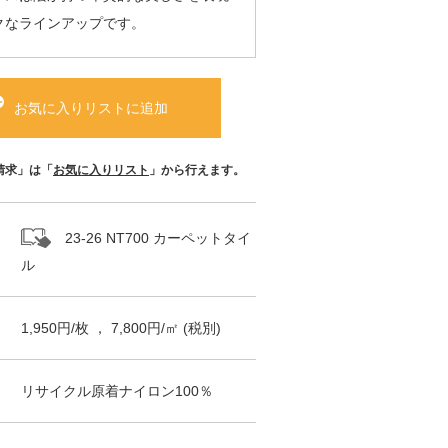
クなラインアップです。
お気に入りリストに追加
請求」は「
お気に入りリスト
」から行えます。
23-26 NT700 カーペットタイ
ル
1,950
円/
枚
，
7,800
円/㎡
(税別)
リサイクル原着ナイロン100％