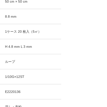
50
cm ×
50
cm
8.8
mm
1ケース
20
枚入（
5
㎡）
H
4.8
mm
L
3
mm
ループ
1/10G×12ST
E2220136
流し・市松