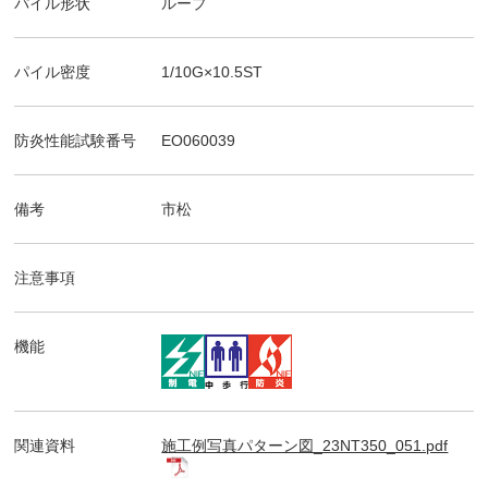
パイル形状
ループ
パイル密度
1/10G×10.5ST
防炎性能試験番号
EO060039
備考
市松
注意事項
機能
関連資料
施工例写真パターン図_23NT350_051.pdf