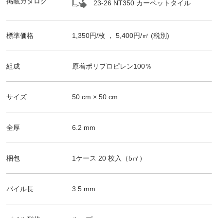
掲載カタログ
23-26 NT350 カーペットタイル
標準価格
1,350
円/
枚
，
5,400
円/㎡
(税別)
組成
原着ポリプロピレン100％
サイズ
50
cm ×
50
cm
全厚
6.2
mm
梱包
1ケース
20
枚入（
5
㎡）
パイル長
3.5
mm