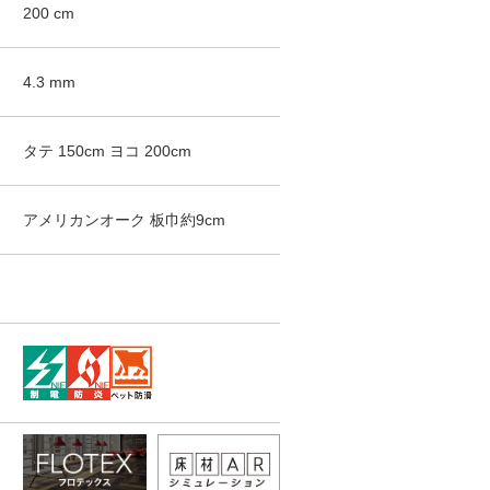
200
cm
4.3
mm
タテ
150
cm
ヨコ
200
cm
アメリカンオーク
板巾約9cm