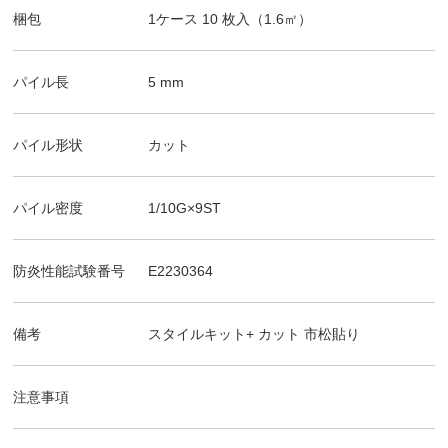
梱包
1ケース
10
枚入（
1.6
㎡）
パイル長
5
mm
パイル形状
カット
パイル密度
1/10G×9ST
防炎性能試験番号
E2230364
備考
スタイルキット+ カット
市松貼り
注意事項