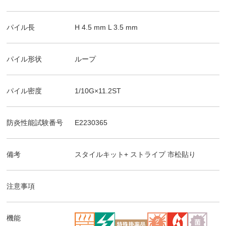
パイル長
H
4.5
mm
L
3.5
mm
パイル形状
ループ
パイル密度
1/10G×11.2ST
防炎性能試験番号
E2230365
備考
スタイルキット+ ストライプ
市松貼り
注意事項
機能