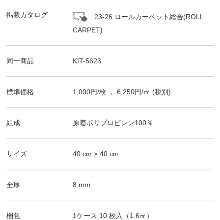
掲載カタログ
23-26 ロールカーペット総合(ROLL
CARPET)
同一商品
KIT-5623
標準価格
1,000
円/
枚
，
6,250
円/㎡
(税別)
組成
原着ポリプロピレン100％
サイズ
40
cm ×
40
cm
全厚
8
mm
梱包
1ケース
10
枚入（
1.6
㎡）