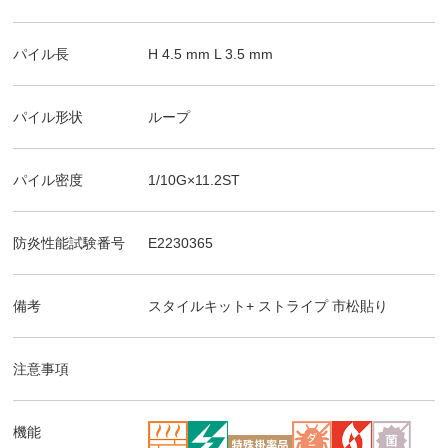
パイル長
H
4.5
mm
L
3.5
mm
パイル形状
ループ
パイル密度
1/10G×11.2ST
防炎性能試験番号
E2230365
備考
スタイルキット+ ストライプ
市松貼り
注意事項
機能