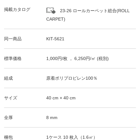
掲載カタログ
23-26 ロールカーペット総合(ROLL
CARPET)
同一商品
KIT-5621
標準価格
1,000
円/
枚
，
6,250
円/㎡
(税別)
組成
原着ポリプロピレン100％
サイズ
40
cm ×
40
cm
全厚
8
mm
梱包
1ケース
10
枚入（
1.6
㎡）