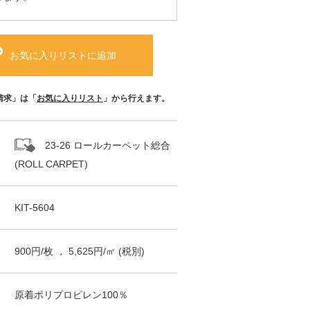
お気に入りリストに追加
請求」は「
お気に入りリスト
」から行えます。
23-26 ロールカーペット総合
(ROLL CARPET)
KIT-5604
900
円/
枚
，
5,625
円/㎡
(税別)
原着ポリプロピレン100％