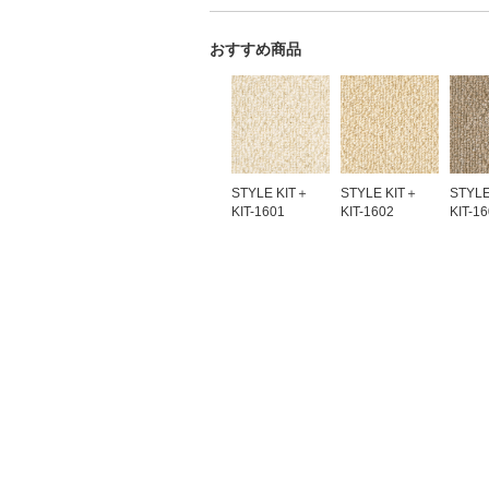
おすすめ商品
STYLE KIT＋
STYLE KIT＋
STYLE
KIT-1601
KIT-1602
KIT-1