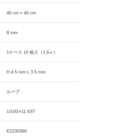
40
cm ×
40
cm
8
mm
1ケース
10
枚入（
1.6
㎡）
STYLE KIT＋
STYLE KIT＋
STYLE KIT＋
KIT-1609
KIT-1610
KIT-1611
H
4.5
mm
L
3.5
mm
ループ
1/10G×11.6ST
E2230366