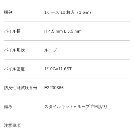
梱包
1ケース
10
枚入（
1.6
㎡）
パイル長
H
4.5
mm
L
3.5
mm
パイル形状
ループ
パイル密度
1/10G×11.6ST
防炎性能試験番号
E2230366
備考
スタイルキット+ ループ
市松貼り
注意事項