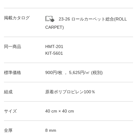
掲載カタログ
23-26 ロールカーペット総合(ROLL
CARPET)
同一商品
HMT-201
KIT-5601
標準価格
900
円/
枚
，
5,625
円/㎡
(税別)
組成
原着ポリプロピレン100％
サイズ
40
cm ×
40
cm
全厚
8
mm