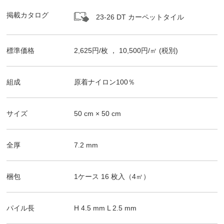
掲載カタログ
23-26 DT カーペットタイル
標準価格
2,625
円/
枚
，
10,500
円/㎡
(税別)
組成
原着ナイロン100％
サイズ
50
cm ×
50
cm
全厚
7.2
mm
梱包
1ケース
16
枚入（
4
㎡）
パイル長
H
4.5
mm
L
2.5
mm