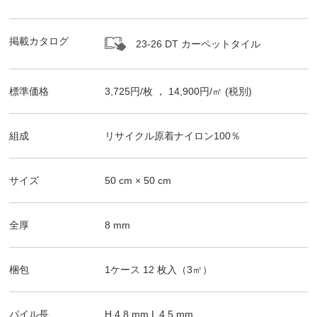
掲載カタログ
23-26 DT カーペットタイル
標準価格
3,725
円/
枚
，
14,900
円/㎡
(税別)
組成
リサイクル原着ナイロン100％
サイズ
50
cm ×
50
cm
全厚
8
mm
梱包
1ケース
12
枚入（
3
㎡）
パイル長
H
4.8
mm
L
4.5
mm