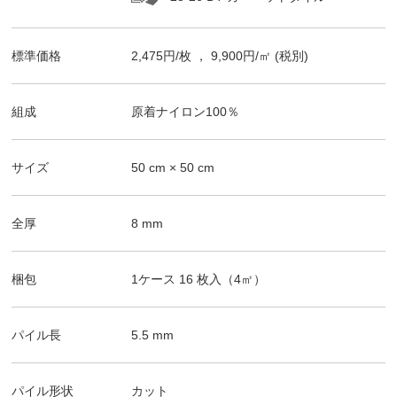
標準価格
2,475
円/
枚
，
9,900
円/㎡
(税別)
組成
原着ナイロン100％
サイズ
50
cm ×
50
cm
全厚
8
mm
梱包
1ケース
16
枚入（
4
㎡）
パイル長
5.5
mm
パイル形状
カット