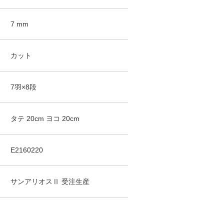
7
mm
カット
7羽×8段
タテ
20
cm
ヨコ
20
cm
E2160220
サンアリオスⅡ
受注生産