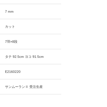
7
mm
カット
7羽×8段
タテ
92.5
cm
ヨコ
91.5
cm
E2160220
サンムーランⅡ
受注生産