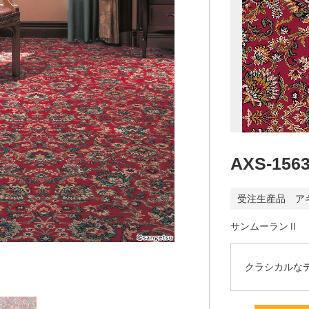
AXS-156
受注生産品 ア
サンムーランⅡ
クラシカルな