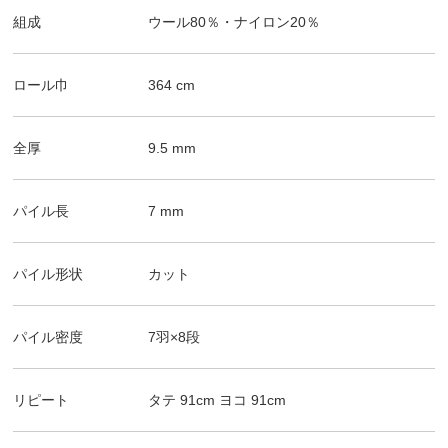
組成
ウール80％・ナイロン20％
ロール巾
364
cm
全厚
9.5
mm
パイル長
7
mm
パイル形状
カット
パイル密度
7羽×8段
リピート
タテ
91
cm
ヨコ
91
cm