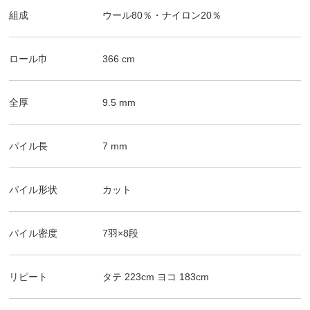
組成
ウール80％・ナイロン20％
ロール巾
366
cm
全厚
9.5
mm
パイル長
7
mm
パイル形状
カット
パイル密度
7羽×8段
リピート
タテ
223
cm
ヨコ
183
cm