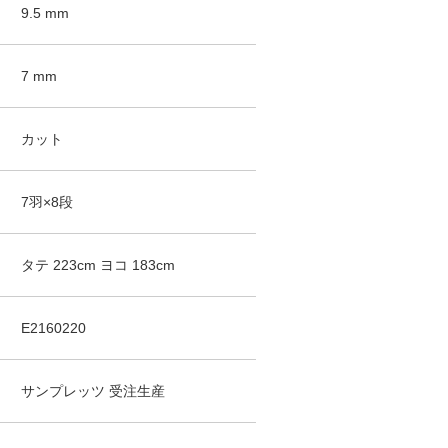
9.5
mm
7
mm
カット
7羽×8段
タテ
223
cm
ヨコ
183
cm
E2160220
サンプレッツ
受注生産