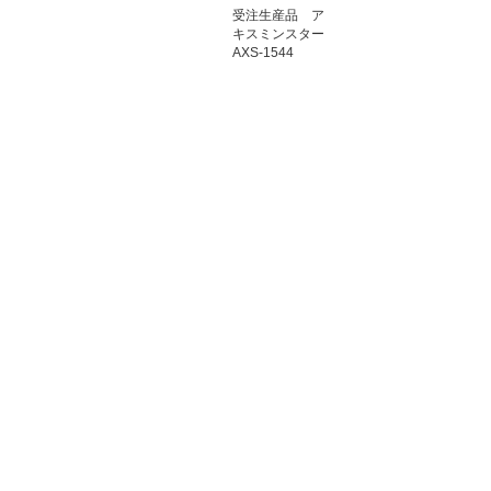
受注生産品 ア
キスミンスター
AXS-1544