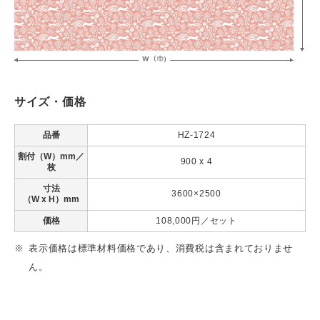
サイズ・価格
品番
HZ-1724
割付（W）mm／
900 x 4
枚
寸法
3600×2500
（W x H）mm
価格
108,000円／セット
表示価格は標準材料価格であり、消費税は含まれておりませ
ん。