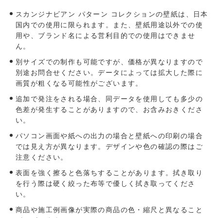
スカンジナビアン パターン コレクションの壁紙は、日本
国内での使用に限られます。また、壁紙用途以外での使
用や、ブランド名による営利目的での使用はできませ
ん。
別サイズでの制作も可能ですが、価格が異なりますので
別途お問合せください。データによっては拡大した際に
画質が粗くなる可能性がございます。
追加で発注をされる場合、同データを使用しても多少の
色差が発生することがありますので、お含みおきくださ
い。
パソコン画⾯や紙への出⼒の場合と壁紙への印刷の場合
では⾒え⽅が異なります。デザインや⾊の確認の際はご
注意ください。
表面を強く擦ると色落ちすることがあります。拭き取り
を行う際は硬く絞った布等で優しく拭き取ってくださ
い。
商品や施工例画像が実際の商品の色・縮尺と異なること