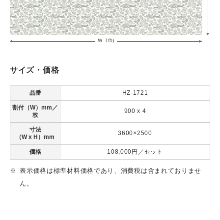
サイズ・価格
品番
HZ-1721
割付（W）mm／
900 x 4
枚
寸法
3600×2500
（W x H）mm
価格
108,000円／セット
表示価格は標準材料価格であり、消費税は含まれておりませ
ん。