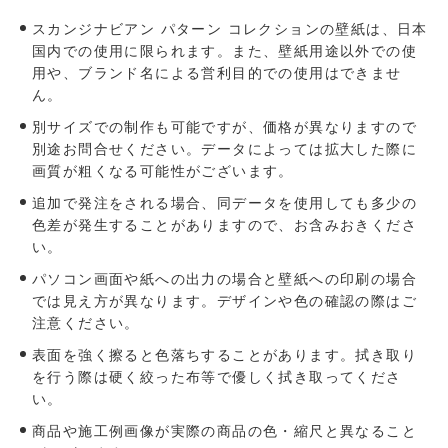
スカンジナビアン パターン コレクションの壁紙は、日本
国内での使用に限られます。また、壁紙用途以外での使
用や、ブランド名による営利目的での使用はできませ
ん。
別サイズでの制作も可能ですが、価格が異なりますので
別途お問合せください。データによっては拡大した際に
画質が粗くなる可能性がございます。
追加で発注をされる場合、同データを使用しても多少の
色差が発生することがありますので、お含みおきくださ
い。
パソコン画⾯や紙への出⼒の場合と壁紙への印刷の場合
では⾒え⽅が異なります。デザインや⾊の確認の際はご
注意ください。
表面を強く擦ると色落ちすることがあります。拭き取り
を行う際は硬く絞った布等で優しく拭き取ってくださ
い。
商品や施工例画像が実際の商品の色・縮尺と異なること