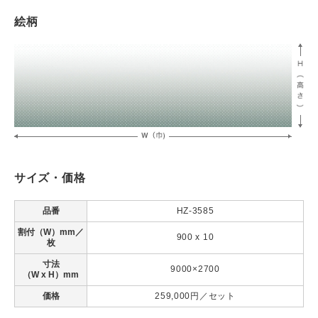
絵柄
サイズ・価格
品番
HZ-3585
割付（W）mm／
900 x 10
枚
寸法
9000×2700
（W x H）mm
価格
259,000円／セット