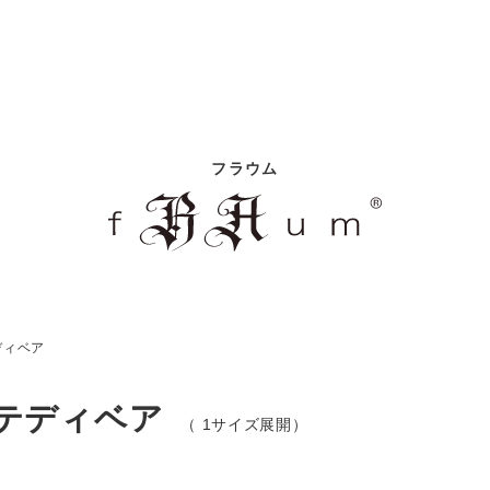
フラウム
ディベア
なテディベア
（ 1サイズ展開）