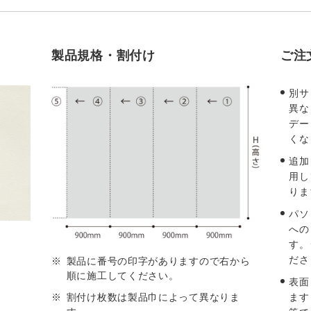
製品規格・割付け
ご注
別サ
異な
デー
くな
追加
用し
りま
パソ
への
す。
ださ
製品に番号の印字がありますので右から
順に施工してください。
表面
ます
割付け枚数は製品巾によって異なりま