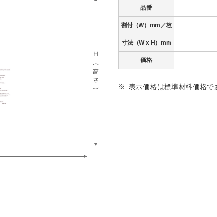
品番
割付（W）mm／枚
寸法
（W x H）mm
価格
表示価格は標準材料価格で