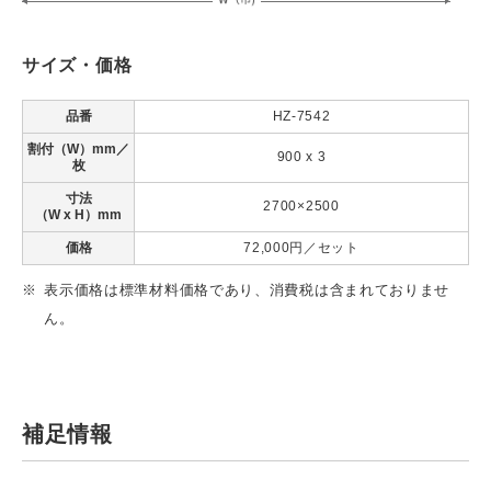
サイズ・価格
品番
HZ-7542
割付（W）mm／
900 x 3
枚
寸法
2700×2500
（W x H）mm
価格
72,000円／セット
表示価格は標準材料価格であり、消費税は含まれておりませ
ん。
補足情報