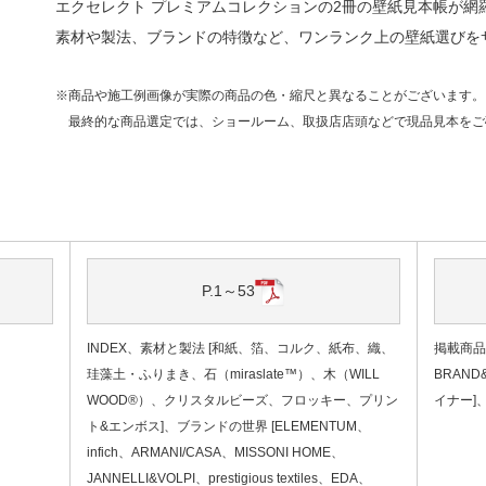
エクセレクト プレミアムコレクションの2冊の壁紙見本帳が網
素材や製法、ブランドの特徴など、ワンランク上の壁紙選びを
※商品や施工例画像が実際の商品の色・縮尺と異なることがございます。
最終的な商品選定では、ショールーム、取扱店店頭などで現品見本をご
P.1～53
INDEX、素材と製法 [和紙、箔、コルク、紙布、織、
掲載商品一
珪藻土・ふりまき、石（miraslate™）、木（WILL
BRAN
WOOD®）、クリスタルビーズ、フロッキー、プリン
イナー]
ト&エンボス]、ブランドの世界 [ELEMENTUM、
infich、ARMANI/CASA、MISSONI HOME、
JANNELLI&VOLPI、prestigious textiles、EDA、