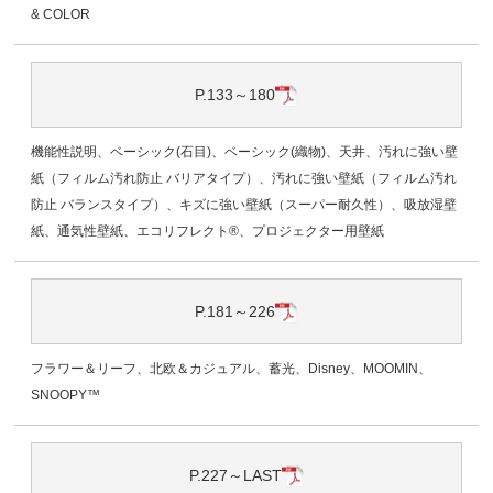
& COLOR
P.133～180
機能性説明、ベーシック(石目)、ベーシック(織物)、天井、汚れに強い壁
紙（フィルム汚れ防止 バリアタイプ）、汚れに強い壁紙（フィルム汚れ
防止 バランスタイプ）、キズに強い壁紙（スーパー耐久性）、吸放湿壁
紙、通気性壁紙、エコリフレクト®、プロジェクター用壁紙
P.181～226
フラワー＆リーフ、北欧＆カジュアル、蓄光、Disney、MOOMIN、
SNOOPY™
P.227～LAST