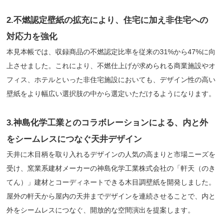
2.不燃認定壁紙の拡充により、住宅に加え非住宅への
対応力を強化
本見本帳では、収録商品の不燃認定比率を従来の31%から47%に向
上させました。これにより、不燃仕上げが求められる商業施設やオ
フィス、ホテルといった非住宅施設においても、デザイン性の高い
壁紙をより幅広い選択肢の中から選定いただけるようになります。
3.神島化学工業とのコラボレーションによる、内と外
をシームレスにつなぐ天井デザイン
天井に木目柄を取り入れるデザインの人気の高まりと市場ニーズを
受け、窯業系建材メーカーの神島化学工業株式会社の「軒天（のき
てん）」建材とコーディネートできる木目調壁紙を開発しました。
屋外の軒天から屋内の天井までデザインを連続させることで、内と
外をシームレスにつなぐ、開放的な空間演出を提案します。