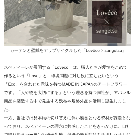
カーテンと壁紙をアップサイクルした「Lovēco × sangetsu」
スペディーレが展開する「Lovēco」は、職⼈たちが愛情をこめて
作るという「Love」と、環境問題に対し役に⽴ちたいという
「Eco」を合わせた意味を持つMADE IN JAPANのアートフラワー
です。「⼈や物を⼤切にする」という理念を持つ同社が、アパレル
商品を製造する中で発⽣する残布や規格外品を活⽤し誕⽣しまし
た。
⼀⽅、当社では⾒本帳の切り替えに伴い廃番となる資材が課題とな
っており、スぺディーレの理念に共感したことをきっかけに、⾃社
で取り扱うカーテンや椅⼦⽣地、壁紙の廃番商品を活⽤したオリジ