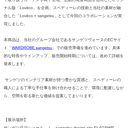
ナル版「Lovēco」を企画。スペディーレの技術と当社の素材が融
合した「Lovēco × sangetsu」として今回のコラボレーションが実
現しました。
本商品は、当社のグループ会社であるサンゲツヴォーヌのECサイ
ト「
WARDROBE sangetsu
」での販売準備を進めています。具体
的な特⻑やラインアップ、販売開始時期については、改めて詳細を
発表します。
サンゲツのインテリア素材が持つ豊かな質感と、スペディーレの
職⼈による丁寧な⼿仕事を掛け合わせることで、環境に配慮しなが
ら、空間を彩る新たな価値を提案してまいります。
【展⽰場所】
サンゲツ品川ショール―ム sangetsu design site FLAGSHIP