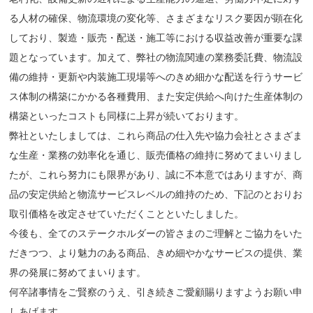
る人材の確保、物流環境の変化等、さまざまなリスク要因が顕在化
しており、製造・販売・配送・施工等における収益改善が重要な課
題となっています。加えて、弊社の物流関連の業務委託費、物流設
備の維持・更新や内装施工現場等へのきめ細かな配送を行うサービ
ス体制の構築にかかる各種費用、また安定供給へ向けた生産体制の
構築といったコストも同様に上昇が続いております。
弊社といたしましては、これら商品の仕入先や協力会社とさまざま
な生産・業務の効率化を通じ、販売価格の維持に努めてまいりまし
たが、これら努力にも限界があり、誠に不本意ではありますが、商
品の安定供給と物流サービスレベルの維持のため、下記のとおりお
取引価格を改定させていただくことといたしました。
今後も、全てのステークホルダーの皆さまのご理解とご協力をいた
だきつつ、より魅力のある商品、きめ細やかなサービスの提供、業
界の発展に努めてまいります。
何卒諸事情をご賢察のうえ、引き続きご愛顧賜りますようお願い申
しあげます。