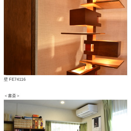
壁 FE74116
＜書斎＞