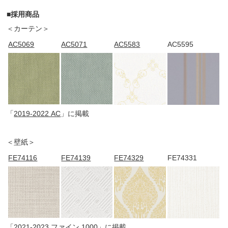
■採用商品
＜カーテン＞
AC5069
AC5071
AC5583
AC5595
「
2019-2022 AC
」に掲載
＜壁紙＞
FE74116
FE74139
FE74329
FE74331
「
2021-2023 ファイン 1000
」に掲載