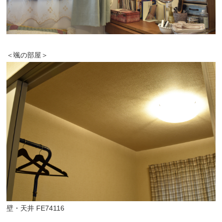
＜颯の部屋＞
壁・天井 FE74116