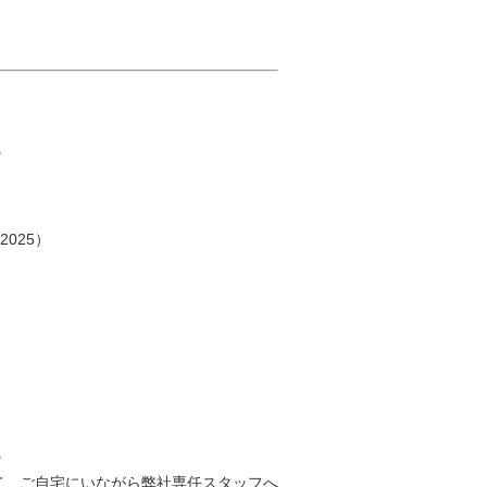
。
025）
。
て、ご自宅にいながら弊社専任スタッフへ