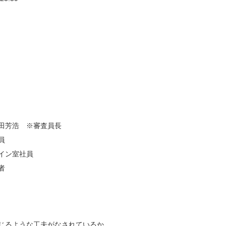
田芳浩 ※審査員長
員
イン室社員
者
じるような工夫がなされているか