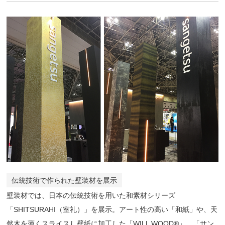
伝統技術で作られた壁装材を展示
壁装材では、日本の伝統技術を用いた和素材シリーズ
「SHITSURAHI（室礼）」を展示。アート性の高い「和紙」や、天
然木を薄くスライスし壁紙に加工した「WILL WOOD®」、「サン