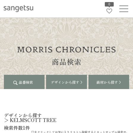
0
品番検索
デザインから探す
商材から探す
デザインから探す
＞
KELMSCOTT TREE
検索件数
1
件
♡をクリックしてお気に入りリストへ登録するとカットサンプル請求や、