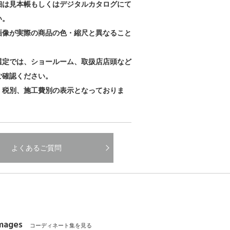
細は見本帳もしくはデジタルカタログにて
い。
画像が実際の商品の色・縮尺と異なること
。
選定では、ショールーム、取扱店店頭など
ご確認ください。
、税別、施工費別の表示となっておりま
よくあるご質問
Images
コーディネート集を見る