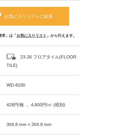
お気に入りリストに追加
請求」は「
お気に入りリスト
」から行えます。
23-26 フロアタイル(FLOOR
TILE)
WD-8100
428
円/
枚
，
4,600
円/㎡
(税別)
304.8
mm ×
304.8
mm