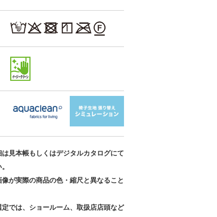
aquaclean
aquaclean
aquaclean
UP5562
UP5563
UP5564
細は見本帳もしくはデジタルカタログにて
い。
画像が実際の商品の色・縮尺と異なること
。
選定では、ショールーム、取扱店店頭など