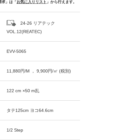
請求」は「
お気に入りリスト
」から行えます。
24-26 リアテック
VOL.12(REATEC)
EVV-5065
11,880
円/
M
，
9,900
円/㎡
(税別)
122
cm ×
50
m
乱
タテ
125
cm ヨコ
64.6
cm
1/2 Step