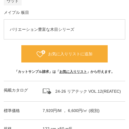
ウッド
メイプル 板目
バリエーション豊富な木目シリーズ
お気に入りリストに追加
「カットサンプル請求」は「
お気に入りリスト
」から行えます。
掲載カタログ
24-26 リアテック VOL.12(REATEC)
標準価格
7,920
円/
M
，
6,600
円/㎡
(税別)
規格
122
cm ×
50
m
乱