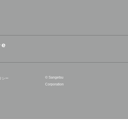
© Sangetsu
リシー
Corporation