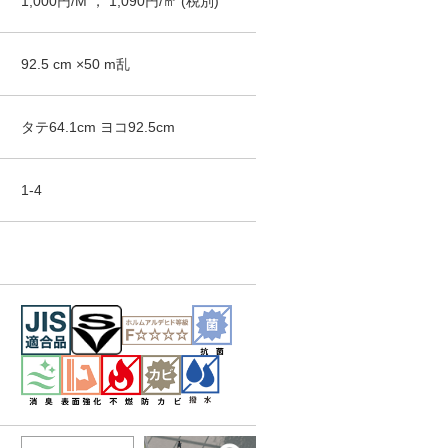
1,000
円/
M
，
1,090
円/㎡
(税別)
Naturescape
Naturescape
Naturescape
STH-2408
STH-2409
STH-2410
92.5
cm ×
50
m
乱
タテ
64.1
cm ヨコ
92.5
cm
1-4