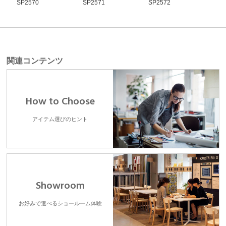
SP2570
SP2571
SP2572
SP2
関連コンテンツ
How to Choose
アイテム選びのヒント
Showroom
お好みで選べるショールーム体験