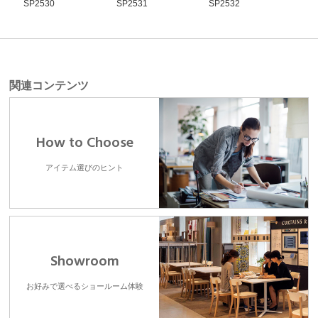
SP2530
SP2531
SP2532
SP2
関連コンテンツ
How to Choose
アイテム選びのヒント
Showroom
お好みで選べるショールーム体験