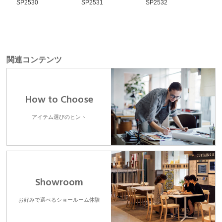
SP2530
SP2531
SP2532
SP2
関連コンテンツ
How to Choose
アイテム選びのヒント
Showroom
お好みで選べるショールーム体験