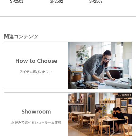
SP2501
SP2502
SP2503
SP2
関連コンテンツ
How to Choose
アイテム選びのヒント
Showroom
お好みで選べるショールーム体験