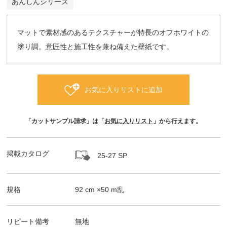
あんしんシリーズ
マットで素材感のあるテクスチャーが特長のオフホワイトの
塗り調。意匠性と施工性を兼ね備えた壁紙です。
お気に入りリストに追加
「カットサンプル請求」は「
お気に入りリスト
」から行えます。
掲載カタログ
25-27 SP
規格
92
cm ×
50
m
乱
リピート備考
無地