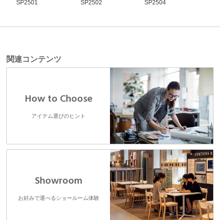
SP2501
SP2502
SP2504
SP2
関連コンテンツ
How to Choose
アイテム選びのヒント
Showroom
お好みで選べるショールーム体験