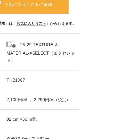
お気に入りリストに追加
請求」は「
お気に入りリスト
」から行えます。
25-29 TEXTURE ＆
MATERIAL-XSELECT（エクセレク
ト）
THB1907
2,100
円/
M
，
2,290
円/㎡
(税別)
92
cm ×
50
m
乱
タテ
73.8
cm ヨコ
92
cm