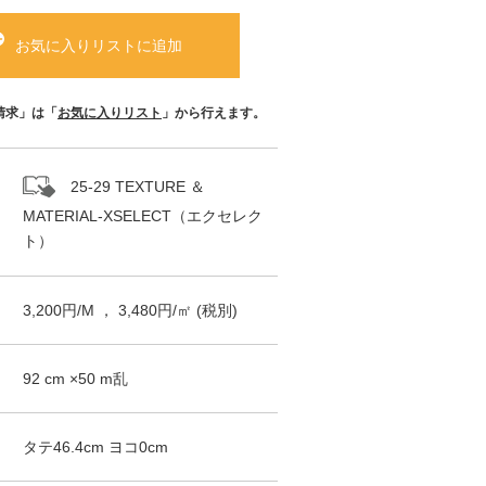
お気に入りリストに追加
請求」は「
お気に入りリスト
」から行えます。
25-29 TEXTURE ＆
MATERIAL-XSELECT（エクセレク
ト）
3,200
円/
M
，
3,480
円/㎡
(税別)
92
cm ×
50
m
乱
タテ
46.4
cm ヨコ
0
cm