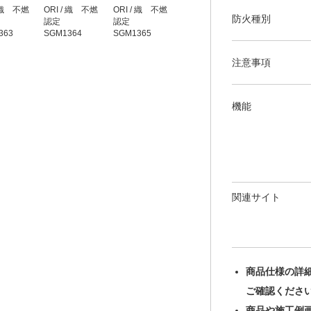
/ 織 不燃
ORI / 織 不燃
ORI / 織 不燃
ORI / 織 不燃
ORI / 織 不燃
防火種別
認定
認定
認定
認定
363
SGM1364
SGM1365
SGM1366
SGM1367
注意事項
機能
関連サイト
商品仕様の詳
ご確認くださ
商品や施工例