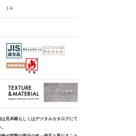
ORI / 織 不燃
ORI / 織 不燃
ORI / 織 不燃
1-6
認定
認定
認定
SGM1369
SGM1370
SGM1371
細は見本帳もしくはデジタルカタログにて
い。
画像が実際の商品の色・縮尺と異なること