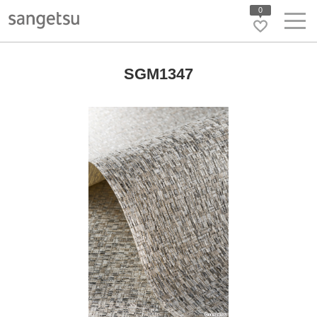
0
SGM1347