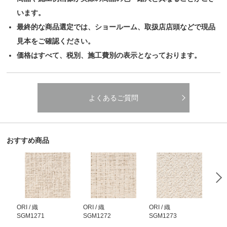
います。
最終的な商品選定では、ショールーム、取扱店店頭などで現品
見本をご確認ください。
価格はすべて、税別、施工費別の表示となっております。
よくあるご質問
おすすめ商品
ORI / 織
ORI / 織
ORI / 織
ORI
SGM1271
SGM1272
SGM1273
SG