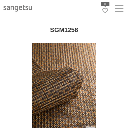
0
SGM1258