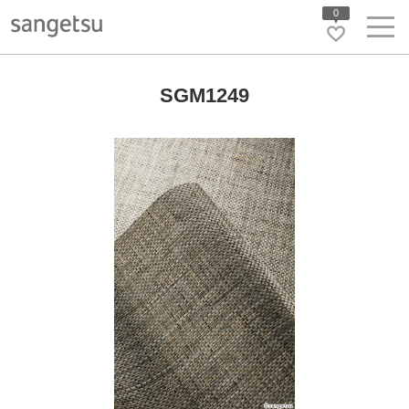
0
SGM1249