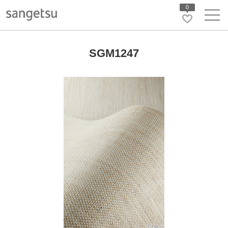
0
SGM1247