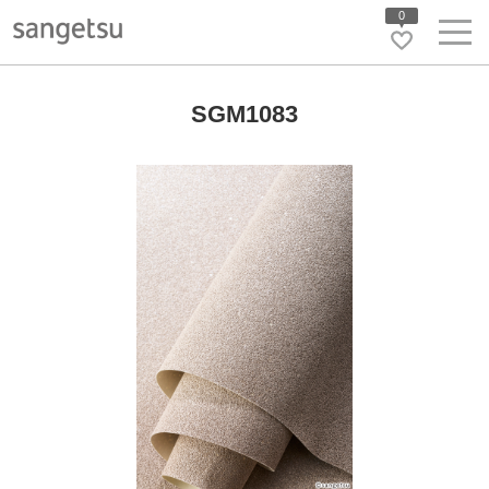
0
SGM1083