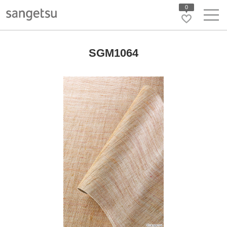
0
SGM1064